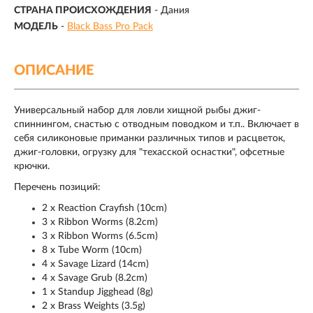
СТРАНА ПРОИСХОЖДЕНИЯ
- Дания
МОДЕЛЬ
-
Black Bass Pro Pack
ОПИСАНИЕ
Универсальный набор для ловли хищной рыбы джиг-
спиннингом, снастью с отводным поводком и т.п.. Включает в
себя силиконовые приманки различных типов и расцветок,
джиг-головки, огрузку для "техасской оснастки", офсетные
крючки.
Перечень позиций:
2 x Reaction Crayfish (10cm)
3 x Ribbon Worms (8.2cm)
3 x Ribbon Worms (6.5cm)
8 x Tube Worm (10cm)
4 x Savage Lizard (14cm)
4 x Savage Grub (8.2cm)
1 x Standup Jigghead (8g)
2 x Brass Weights (3.5g)