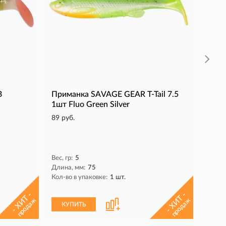
Вес, гр
Кол-во
Длина,
КУ
B
Приманка SAVAGE GEAR T-Tail 7.5
1шт Fluo Green Silver
89 руб.
Вес, гр:
5
Длина, мм:
75
Кол-во в упаковке:
1 шт.
- ХИТ -
- ХИТ -
продаж
продаж
КУПИТЬ