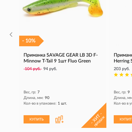
- 10%
Приманка SAVAGE GEAR LB 3D F-
Приман
Minnow T-Tail 9 1шт Fluo Green
Herring
104 руб.
94 руб.
203 руб.
Вес, гр:
7
Вес, гр:
9
Длина, мм:
90
Длина, мм
Кол-во в упаковке:
1 шт.
Кол-во в у
- ХИТ -
продаж
КУПИТЬ
КУПИТ