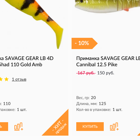
- 10%
ка SAVAGE GEAR LB 4D
Приманка SAVAGE GEAR L
 Shad 110 Gold Amb
Cannibal 12.5 Pike
167 руб.
150 руб.
1 отзыв
Вес, гр:
20
:
110
Длина, мм:
125
паковке:
1 шт.
Кол-во в упаковке:
1 шт.
- ХИТ -
продаж
Ь
КУПИТЬ