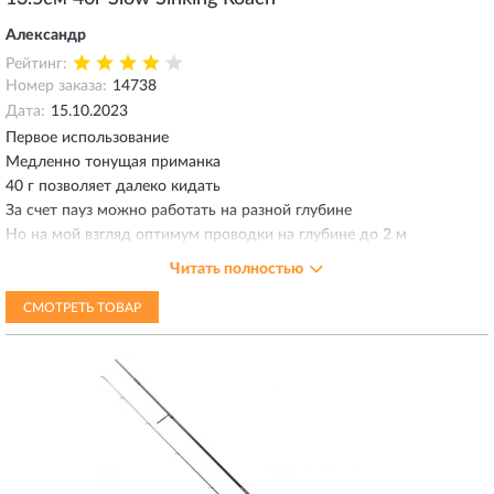
Александр
Рейтинг:
Номер заказа:
14738
Дата:
15.10.2023
Первое использование
Медленно тонущая приманка
40 г позволяет далеко кидать
За счет пауз можно работать на разной глубине
Но на мой взгляд оптимум проводки на глубине до 2 м
Сменил тройники на одинарные так как ловлю в траве - проходит
Читать полностью
через растительность хорошо
Приманка без выраженных особенностей игры
СМОТРЕТЬ ТОВАР
Обычный равномерный ход если вести подмотку равномерно
Игра зависит от работы удилищем