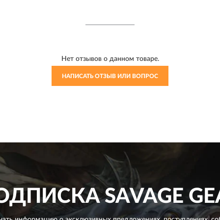
Нет отзывов о данном товаре.
НАПИСАТЬ ОТЗЫВ ИЛИ ВОПРОС
ОДПИСКА
SAVAGE GE
чать информацию о эксклюзивных предложениях,
поступлениях, со