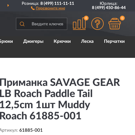
Розница:
8 (499) 111-11-11
Юрлица:
ДОСТАВИМ
ПО ВСЕЙ РОССИИ
8 (499) 450-86-44
Перезвоните мне
0
0
Брюки
Джигеры
Крючки
Леска
Перчатки
Приманка SAVAGE GEAR
LB Roach Paddle Tail
12,5cm 1шт Muddy
Roach 61885-001
Артикул:
61885-001