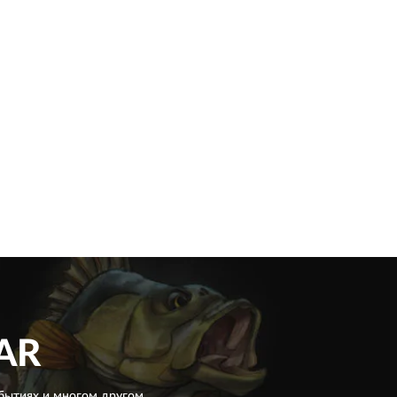
AR
бытиях и многом другом