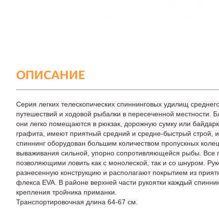
ОПИСАНИЕ
Серия легких телескопических спиннинговых удилищ среднег
путешествий и ходовой рыбалки в пересеченной местности. Б
они легко помещаются в рюкзак, дорожную сумку или байдарк
графита, имеют приятный средний и средне-быстрый строй, 
спиннинг оборудован большим количеством пропускных колец
вываживания сильной, упорно сопротивляющейся рыбы. Все 
позволяющими ловить как с монолеской, так и со шнуром. Ру
разнесенную конструкцию и располагают покрытием из приятн
флекса EVA. В районе верхней части рукоятки каждый спинни
крепления тройника приманки.
Транспортировочная длина 64-67 см.