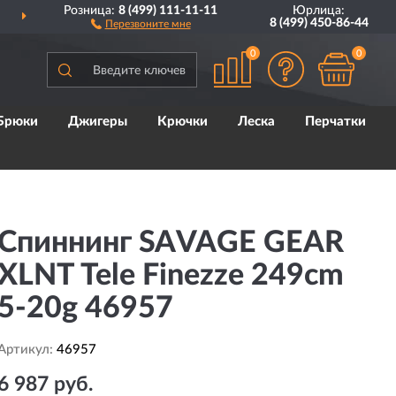
Розница:
8 (499) 111-11-11
Юрлица:
ДОСТАВИМ
ПО ВСЕЙ РОССИИ
8 (499) 450-86-44
Перезвоните мне
0
0
Брюки
Джигеры
Крючки
Леска
Перчатки
Спиннинг SAVAGE GEAR
XLNT Tele Finezze 249cm
5-20g 46957
Артикул:
46957
6 987 руб.