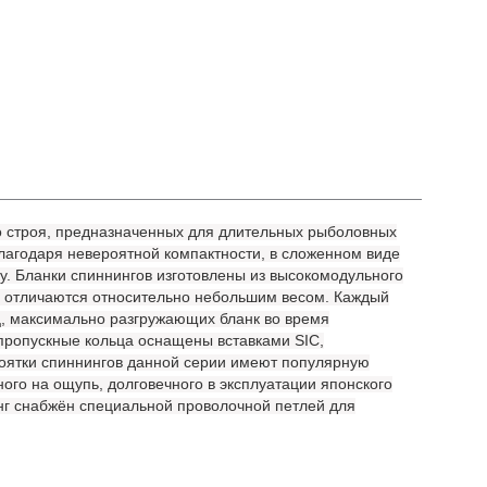
о строя, предназначенных для длительных рыболовных
лагодаря невероятной компактности, в сложенном виде
у. Бланки спиннингов изготовлены из высокомодульного
и отличаются относительно небольшим весом. Каждый
, максимально разгружающих бланк во время
пропускные кольца оснащены вставками SIC,
коятки спиннингов данной серии имеют популярную
ого на ощупь, долговечного в эксплуатации японского
нг снабжён специальной проволочной петлей для