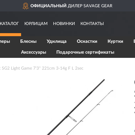
ОФИЦИАЛЬНЫЙ
ДИЛЕР SAVAGE GEAR
КАТАЛОГ
ЮРЛИЦАМ
НОВИНКИ
КОНТАКТЫ
леры
Блесны
Удилища
Оснастки
Куртки
Аксессуары
Подарочные сертификаты
G2 Light Game 7'3'' 221cm 3-14g F L 2sec