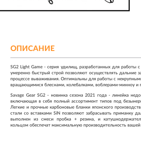
ОПИСАНИЕ
SG2 Light Game
- серия удилищ, разработанных для работы с
умеренно быстрый строй позволяют осуществлять дальние за
процессе вываживания. Оптимальны для работы с некрупным
вращающимися блеснами, колебалками, воблерами-минноу и 
Savage Gear SG2
- новинка сезона 2021 года - линейка нед
включающая в себя полный ассортимент типов под безынер
Легкие и прочные карбоновые бланки японского производст
стали со вставками
SiN
позволяют забрасывать приманку дале
выполнен из смеси пробка + резина, и катушкодержат
кольцом
обеспечат максимальную производительность вашей 