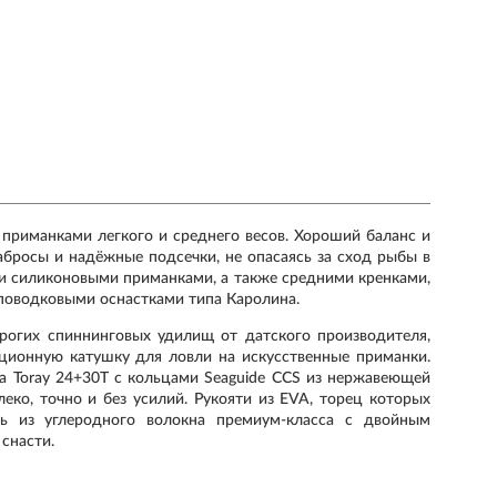
 приманками легкого и среднего весов. Хороший баланс и
бросы и надёжные подсечки, не опасаясь за сход рыбы в
и силиконовыми приманками, а также средними кренками,
поводковыми оснастками типа Каролина.
орогих спиннинговых удилищ от датского производителя,
ционную катушку для ловли на искусственные приманки.
ва
Toray 24+30T
с кольцами
Seaguide CCS
из нержавеющей
ко, точно и без усилий. Рукояти из EVA, торец которых
ель
из углеродного волокна премиум-класса с двойным
снасти.