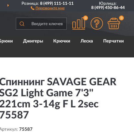
Розница:
8 (499) 111-11-11
Юрлица:
ДОСТАВИМ
ПО ВСЕЙ РОССИИ
8 (499) 450-86-44
Перезвоните мне
0
0
Брюки
Джигеры
Крючки
Леска
Перчатки
Спиннинг SAVAGE GEAR
SG2 Light Game 7'3''
221cm 3-14g F L 2sec
75587
Артикул:
75587