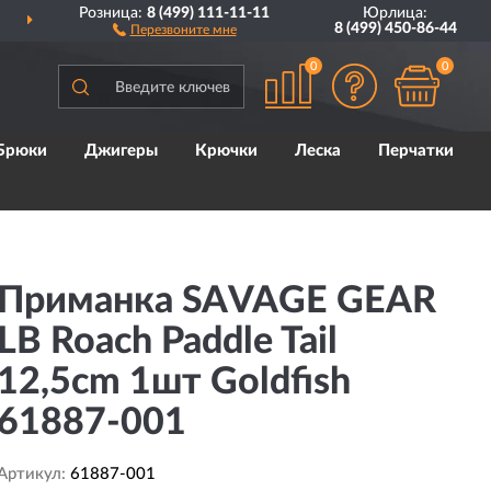
Розница:
8 (499) 111-11-11
Юрлица:
ДОСТАВИМ
ПО ВСЕЙ РОССИИ
8 (499) 450-86-44
Перезвоните мне
0
0
Брюки
Джигеры
Крючки
Леска
Перчатки
Приманка SAVAGE GEAR
LB Roach Paddle Tail
12,5cm 1шт Goldfish
61887-001
Артикул:
61887-001