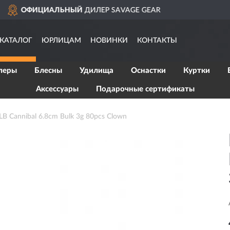
E GEAR
ДОСТАВИМ
ПО В
КАТАЛОГ
ЮРЛИЦАМ
НОВИНКИ
КОНТАКТЫ
леры
Блесны
Удилища
Оснастки
Куртки
Аксессуары
Подарочные сертификаты
 Cannibal 6.8cm Bulk 3g 80pcs Clown