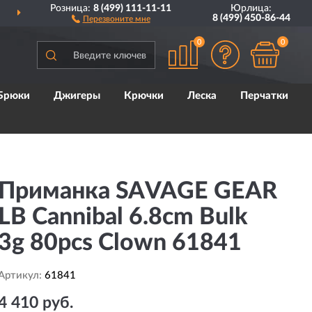
Розница:
8 (499) 111-11-11
Юрлица:
СЕЙ РОССИИ
Д
8 (499) 450-86-44
Перезвоните мне
0
0
Брюки
Джигеры
Крючки
Леска
Перчатки
Приманка SAVAGE GEAR
LB Cannibal 6.8cm Bulk
3g 80pcs Clown 61841
Артикул:
61841
4 410 руб.