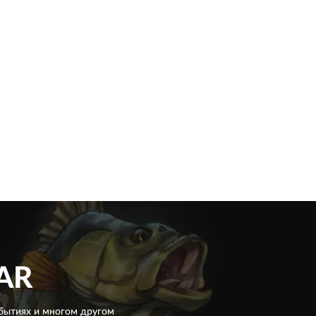
AR
бытиях и многом другом