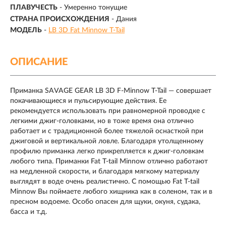
ПЛАВУЧЕСТЬ
- Умеренно тонущие
СТРАНА ПРОИСХОЖДЕНИЯ
- Дания
МОДЕЛЬ
-
LB 3D Fat Minnow T-Tail
ОПИСАНИЕ
Приманка SAVAGE GEAR LB 3D F-Minnow T-Tail — совершает
покачивающиеся и пульсирующие действия. Ее
рекомендуется использовать при равномерной проводке с
легкими джиг-головками, но в тоже время она отлично
работает и с традиционной более тяжелой оснасткой при
джиговой и вертикальной ловле. Благодаря утолщенному
профилю приманка легко прикрепляется к джиг-головкам
любого типа. Приманки Fat T-tail Minnow отлично работают
на медленной скорости, и благодаря мягкому материалу
выглядят в воде очень реалистично. С помощью Fat T-tail
Minnow Вы поймаете любого хищника как в соленом, так и в
пресном водоеме. Особо опасен для щуки, окуня, судака,
басса и т.д.