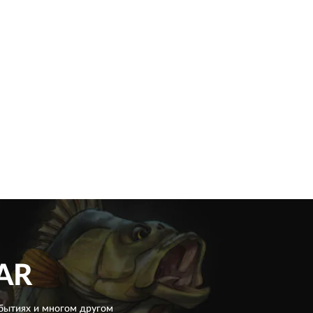
AR
бытиях и многом другом