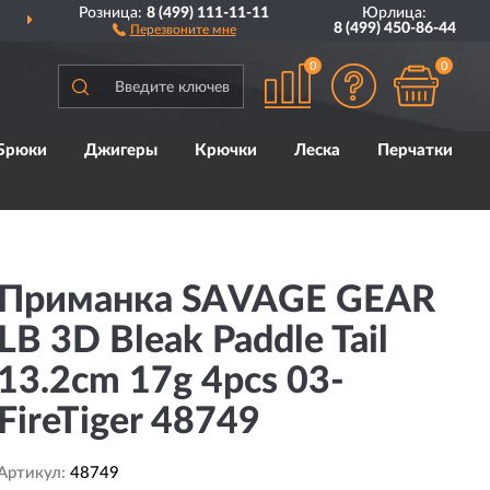
Розница:
8 (499) 111-11-11
Юрлица:
СЕЙ РОССИИ
ДА
8 (499) 450-86-44
Перезвоните мне
0
0
Брюки
Джигеры
Крючки
Леска
Перчатки
Приманка SAVAGE GEAR
LB 3D Bleak Paddle Tail
13.2cm 17g 4pcs 03-
FireTiger 48749
Артикул:
48749