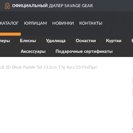
E GEAR
ДОСТАВИМ
ПО В
КАТАЛОГ
ЮРЛИЦАМ
НОВИНКИ
КОНТАКТЫ
леры
Блесны
Удилища
Оснастки
Куртки
Аксессуары
Подарочные сертификаты
D Bleak Paddle Tail 13.2cm 17g 4pcs 03-FireTiger