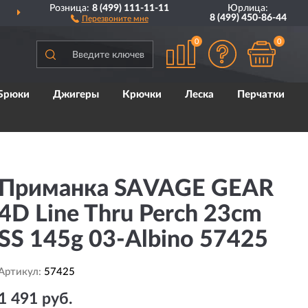
Розница:
8 (499) 111-11-11
Юрлица:
ДОСТАВИМ
ПО ВСЕЙ РОССИИ
8 (499) 450-86-44
Перезвоните мне
0
0
Брюки
Джигеры
Крючки
Леска
Перчатки
Приманка SAVAGE GEAR
4D Line Thru Perch 23cm
SS 145g 03-Albino 57425
Артикул:
57425
1 491 руб.