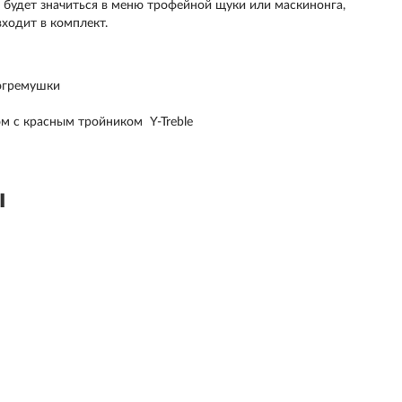
ь будет значиться в меню трофейной щуки или маскинонга,
входит в комплект.
погремушки
 с красным тройником Y-Treble
ы