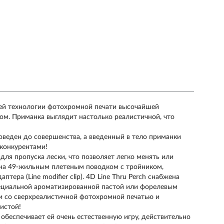
ей технологии фотохромной печати высочайшей
ом. Приманка выглядит настолько реалистичной, что
веден до совершенства, а введенный в тело приманки
конкурентами!
для пропуска лески, что позволяет легко менять или
ена 49-жильным плетеным поводком с тройником,
ера (Line modifier clip). 4D Line Thru Perch снабжена
ециальной ароматизированной пастой или форелевым
ии со сверхреалистичной фотохромной печатью и
истой!
 обеспечивает ей очень естественную игру, действительно