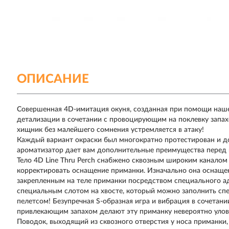
ОПИСАНИЕ
Совершенная 4D-имитация окуня, созданная при помощи наш
детализации в сочетании с провоцирующим на поклевку запах
хищник без малейшего сомнения устремляется в атаку!
Каждый вариант окраски был многократно протестирован и до
ароматизатор дает вам дополнительные преимущества перед 
Тело 4D Line Thru Perch снабжено сквозным широким каналом 
корректировать оснащение приманки. Изначально она оснащ
закрепленным на теле приманки посредством специального адапт
специальным слотом на хвосте, который можно заполнить сп
пелетсом! Безупречная S-образная игра и вибрация в сочетан
привлекающим запахом делают эту приманку невероятно улов
Поводок, выходящий из сквозного отверстия у носа приманки,