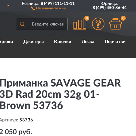
Розница:
8 (499) 111-11-11
Юрлица:
ДОСТАВИМ
ПО ВСЕЙ РОССИИ
8 (499) 450-86-44
Перезвоните мне
0
0
Брюки
Джигеры
Крючки
Леска
Перчатки
Приманка SAVAGE GEAR
3D Rad 20cm 32g 01-
Brown 53736
Артикул:
53736
2 050 руб.