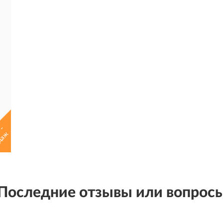
 -
даж
Последние отзывы или вопрос