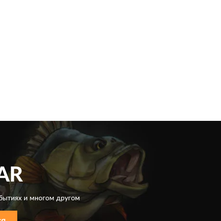
AR
бытиях и многом другом