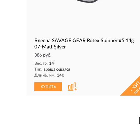
Блесна SAVAGE GEAR Rotex Spinner #5 14g
07-Matt Silver
386 руб.
Вес, гр:
14
Тип:
вращающаяся
Длина, мм:
140
- ХИТ
про
КУПИТЬ